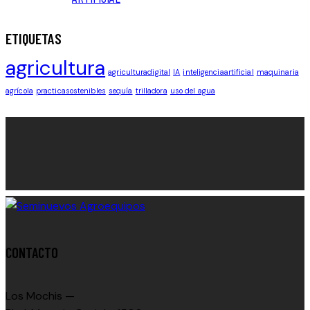
ETIQUETAS
agricultura
agriculturadigital
IA
inteligenciaartificial
maquinaria
agrícola
practicasostenibles
sequía
trilladora
uso del agua
CONTACTO
Los Mochis —