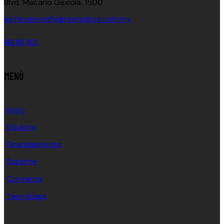
Blvd. Macario Gaxiola, 1500
seminuevos@agroequipos.com.mx
668 816 1830
MENÚ
Inicio
Equipos
Financiamiento
Soporte
Contacto
Tecnología