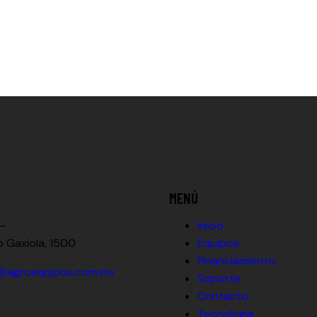
MENÚ
 —
Inicio
o Gaxiola, 1500
Equipos
Financiamiento
@agroequipos.com.mx
Soporte
Contacto
Tecnología