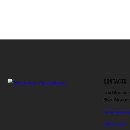
CONTACTO
Los Mochis
Blvd. Macari
seminuevos
668 816 1830