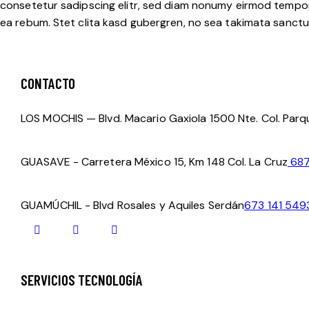
consetetur sadipscing elitr, sed diam nonumy eirmod tempor
ea rebum. Stet clita kasd gubergren, no sea takimata sanctus
CONTACTO
LOS MOCHIS — Blvd. Macario Gaxiola 1500 Nte. Col. Parqu
GUASAVE - Carretera México 15, Km 148 Col. La Cruz
687
GUAMÚCHIL - Blvd Rosales y Aquiles Serdán
673 141 549
SERVICIOS TECNOLOGÍA