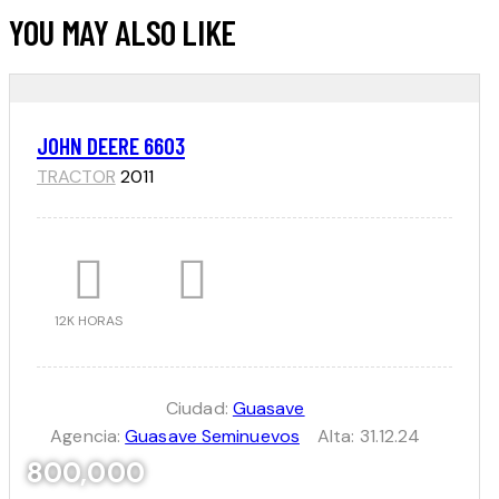
YOU MAY ALSO LIKE
JOHN DEERE 6603
TRACTOR
2011
12K HORAS
Ciudad:
Guasave
Agencia:
Guasave Seminuevos
Alta:
31.12.24
800,000