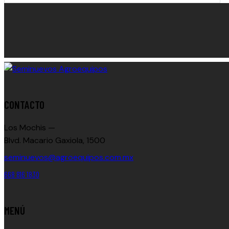
CONTACTO
Los Mochis —
Blvd. Macario Gaxiola, 1500
seminuevos@agroequipos.com.mx
668 816 1830
MENÚ