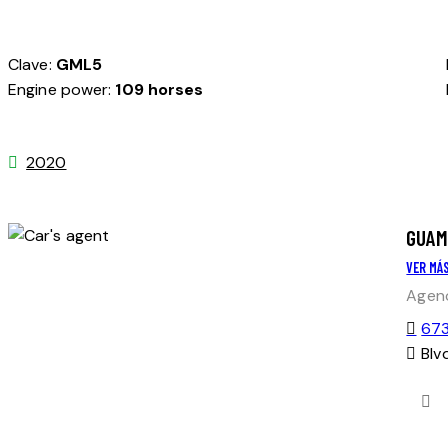
Clave:
GML5
Engine power:
109 horses
2020
GUAM
VER MÁ
Agenc
673
Blv